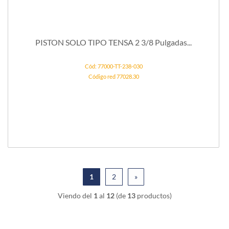
PISTON SOLO TIPO TENSA 2 3/8 Pulgadas...
Cód: 77000-TT-238-030
Código red 77028.30
1
2
»
Viendo del
1
al
12
(de
13
productos)