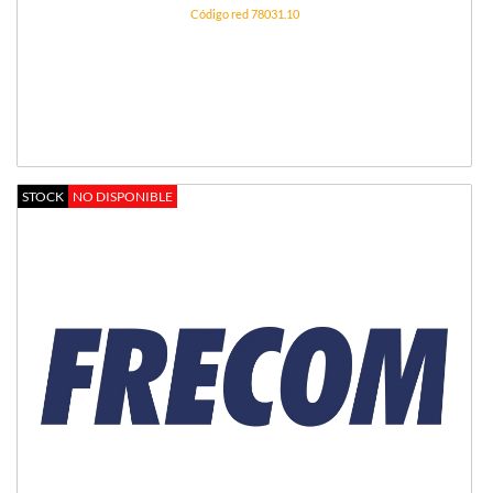
Código red 78031.10
STOCK
NO DISPONIBLE