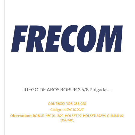
JUEGO DE AROS ROBUR 3 5/8 Pulgadas...
Cód: 76000-ROB-358-020
Código red 76010.20AT
Observaciones ROBUR: 480.01.1820; HOLSET 92; HOLSET: SS296; CUMMINS:
3047440;