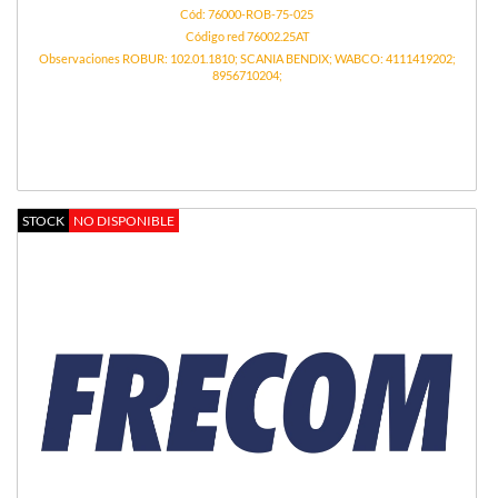
Cód: 76000-ROB-75-025
Código red 76002.25AT
Observaciones ROBUR: 102.01.1810; SCANIA BENDIX; WABCO: 4111419202;
8956710204;
STOCK
NO DISPONIBLE