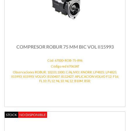
COMPRESOR ROBUR 75 MM BIC VOL II15993
Cód: 67000-ROB-75-896
Código red 67063AT
Observaciones ROBUR: 102.01.1000; C/ALIVIO; KNORR: LP4825; LP4825;
II15993; II15993; VOLVO: 8150407; 8112427; APLICACION VOLVO F12; F16;
FL10; FL12; NL10; NL12; B10M; B58;
STOCK
NO DISPONIBLE