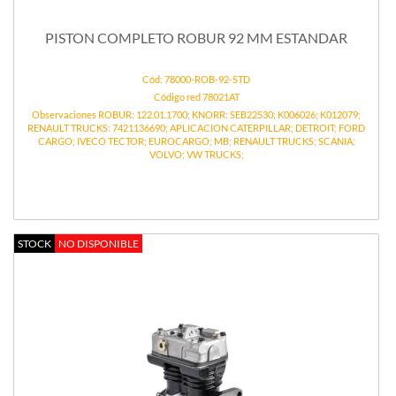
PISTON COMPLETO ROBUR 92 MM ESTANDAR
Cód: 78000-ROB-92-STD
Código red 78021AT
Observaciones ROBUR: 122.01.1700; KNORR: SEB22530; K006026; K012079;
RENAULT TRUCKS: 7421136690; APLICACION CATERPILLAR; DETROIT; FORD
CARGO; IVECO TECTOR; EUROCARGO; MB; RENAULT TRUCKS; SCANIA;
VOLVO; VW TRUCKS;
STOCK
NO DISPONIBLE