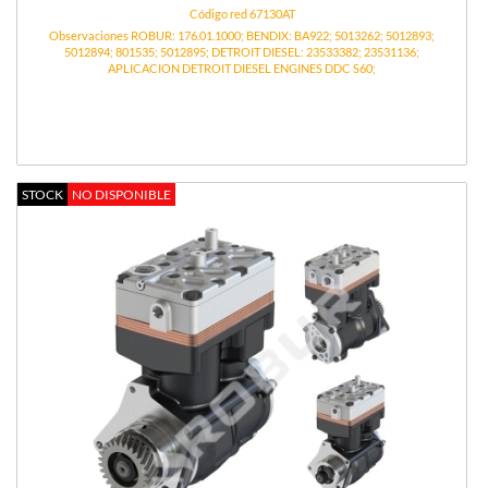
Código red 67130AT
Observaciones ROBUR: 176.01.1000; BENDIX: BA922; 5013262; 5012893;
5012894; 801535; 5012895; DETROIT DIESEL: 23533382; 23531136;
APLICACION DETROIT DIESEL ENGINES DDC S60;
STOCK
NO DISPONIBLE