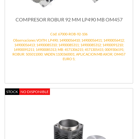
COMPRESOR ROBUR 92 MM LP490 MB OM457
Cód: 67000-ROB-92-106
Observaciones VOITH: LP490; 14900056410; 14900056411; 14900056412;
14900056413; 14900085310; 14900085311; 14900085312; 14900091210;
14900091211; 14900085313; MB: 4571306215; 4571305415; 0009306191;
ROBUR: 505011000; VADEN:1100360001; APLICACION MB AXOR; OM457
EURO 5;
STOCK
NO DISPONIBLE