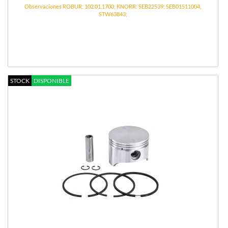
Observaciones ROBUR: 102.01.1700; KNORR: SEB22539; SEB01511004;
STW63843;
STOCK
DISPONIBLE