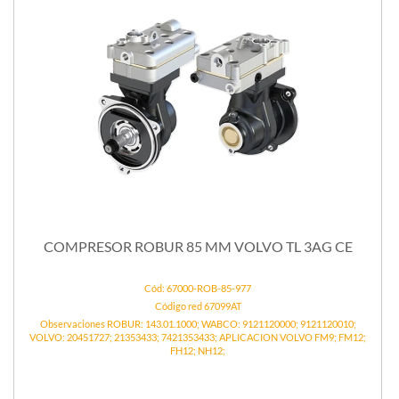
COMPRESOR ROBUR 85 MM VOLVO TL 3AG CE
Cód: 67000-ROB-85-977
Código red 67099AT
Observaciones ROBUR: 143.01.1000; WABCO: 9121120000; 9121120010;
VOLVO: 20451727; 21353433; 7421353433; APLICACION VOLVO FM9; FM12;
FH12; NH12;