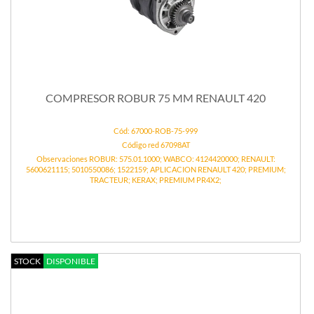
COMPRESOR ROBUR 75 MM RENAULT 420
Cód: 67000-ROB-75-999
Código red 67098AT
Observaciones ROBUR: 575.01.1000; WABCO: 4124420000; RENAULT:
5600621115; 5010550086; 1522159; APLICACION RENAULT 420; PREMIUM;
TRACTEUR; KERAX; PREMIUM PR4X2;
STOCK
DISPONIBLE