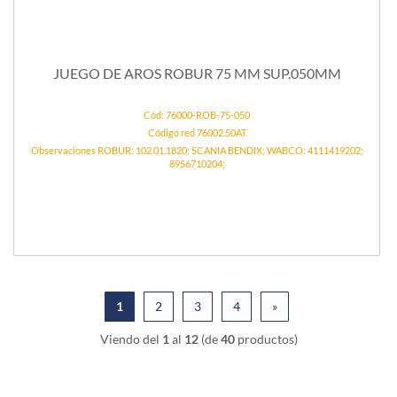
JUEGO DE AROS ROBUR 75 MM SUP.050MM
Cód: 76000-ROB-75-050
Código red 76002.50AT
Observaciones ROBUR: 102.01.1820; SCANIA BENDIX; WABCO: 4111419202;
8956710204;
1
2
3
4
»
Viendo del
1
al
12
(de
40
productos)