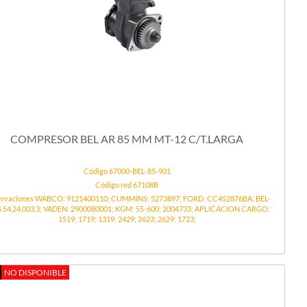
COMPRESOR BEL AR 85 MM MT-12 C/T.LARGA
Código 67000-BEL-85-901
Código red 67108B
rvaciones WABCO: 9121400110; CUMMINS: 5273897; FORD: CC452876BA; BEL-
5.54.24.003.3; VADEN: 2900080001; KGM: 55-600; 2004733; APLICACION CARGO:
1519; 1719; 1319; 2429; 2623; 2629; 1723;
NO DISPONIBLE