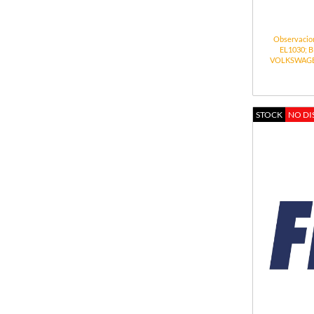
Observacio
EL1030; B
VOLKSWAGEN: 6
STOCK
NO DI