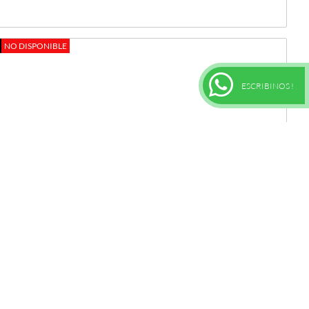
NO DISPONIBLE
ESCRIBINOS !
KIT DE REPARACION COMPRESOR BEL AR 92 MM...