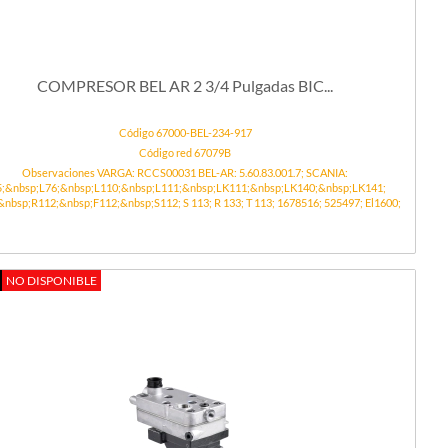
COMPRESOR BEL AR 2 3/4 Pulgadas BIC...
Código 67000-BEL-234-917
Código red 67079B
Observaciones VARGA: RCCS00031 BEL-AR: 5.60.83.001.7; SCANIA:
5;&nbsp;L76;&nbsp;L110;&nbsp;L111;&nbsp;LK111;&nbsp;LK140;&nbsp;LK141;
&nbsp;R112;&nbsp;F112;&nbsp;S112; S 113; R 133; T 113; 1678516; 525497; El1600;
NO DISPONIBLE