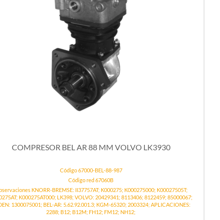
COMPRESOR BEL AR 88 MM VOLVO LK3930
Código 67000-BEL-88-987
Código red 67060B
servaciones KNORR-BREMSE: II37757AT; K000275; K000275000; K00027505T;
0275AT; K000275AT000; LK398; VOLVO: 20429341; 8113406; 8122459; 85000067;
EN: 1300075001; BEL-AR: 5.62.92.001.3; KGM-65320; 2003324; APLICACIONES:
2288; B12; B12M; FH12; FM12; NH12;