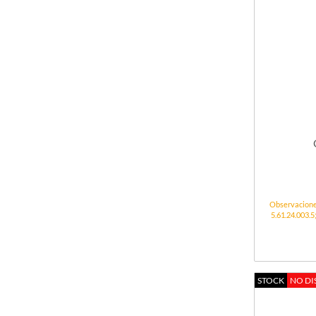
Observacion
5.61.24.003
STOCK
NO DI