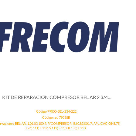
KIT DE REPARACION COMPRESOR BEL AR 2 3/4...
Código 79000-BEL-234-222
Código red 79055B
rvaciones BEL-AR: 1.01.03.100.9; P/COMPRESOR: 5.60.83.001.7; APLICACION L75;
L76; 111; F 112; S 112; S 113; R 133; T 113;