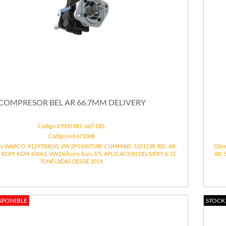
COMPRESOR BEL AR 66.7MM DELIVERY
Código 67000-BEL-667-DEL
Código red 67106B
es WABCO: 9129700010; VW 2P0100759B; CUMMINS: 5321238; BEL-AR:
Obse
.5; KGM: KGM-65061; VW Delivery Euro 3/5; APLICACION DELIVERY 6-12
AR: 
TONELADAS DESDE 2014;
SPONIBLE
STOCK