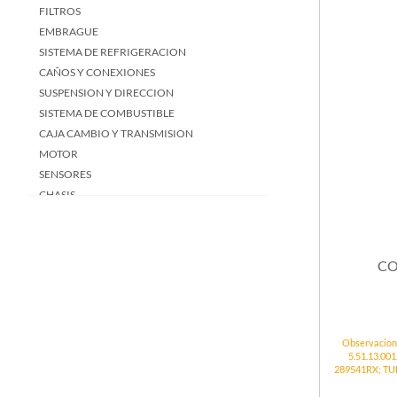
FILTROS
EMBRAGUE
SISTEMA DE REFRIGERACION
CAÑOS Y CONEXIONES
SUSPENSION Y DIRECCION
SISTEMA DE COMBUSTIBLE
CAJA CAMBIO Y TRANSMISION
MOTOR
SENSORES
CHASIS
CO
Observacio
5.51.13.00
289541RX; TU