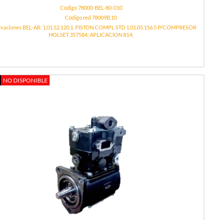
Código 78000-BEL-80-010
Código red 78009B.10
vaciones BEL-AR: 1.01.52.120.1. PISTON COMPL STD 1.01.05.156.5 P/COMPRESOR
HOLSET 357584; APLICACION 814;
NO DISPONIBLE