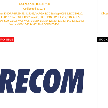
Código 67000-BEL-88-988
Código red 67107B
nes KNORR-BREMSE: II15165; VARGA: RCCS&nbsp;0053 6; RCCS0110;
Obser
EL-AR: 5.61.63.001.1; KGM-65490; FIAT: FR10; FR11; FR12; 140; ALLIS;
.90; 7.110; 7.90; 7.90S; 11.130; 11.140; 12.140; 13.130; 14.140; 22.140;
Motor MWM D229-4/D229-6;FORD FB400;
SPONIBLE
STOCK