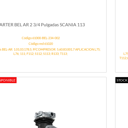
ARTER BEL AR 2 3/4 Pulgadas SCANIA 113
Código 61000-BEL-234-002
Código red 61020
s BEL-AR: 1.01.03.178.5; P/COMPRESOR: 5.60.83.001.7 APLICACION L75;
L76; 111; F112; S112; S113; R133; T113;
L7
T112;
SPONIBLE
STOCK