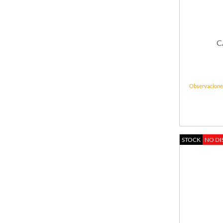
C
Observacione
STOCK
NO DI