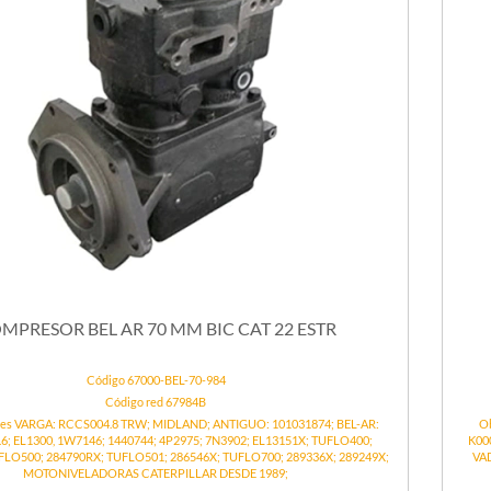
MPRESOR BEL AR 70 MM BIC CAT 22 ESTR
Código 67000-BEL-70-984
Código red 67984B
nes VARGA: RCCS004.8 TRW; MIDLAND; ANTIGUO: 101031874; BEL-AR:
Ob
1.6; EL1300, 1W7146; 1440744; 4P2975; 7N3902; EL13151X; TUFLO400;
K00
FLO500; 284790RX; TUFLO501; 286546X; TUFLO700; 289336X; 289249X;
VAD
MOTONIVELADORAS CATERPILLAR DESDE 1989;