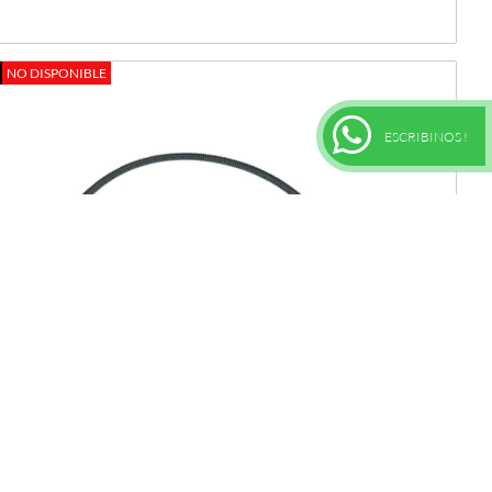
NO DISPONIBLE
ESCRIBINOS !
SENSOR COJALI 5801455941 TEMPERATURA