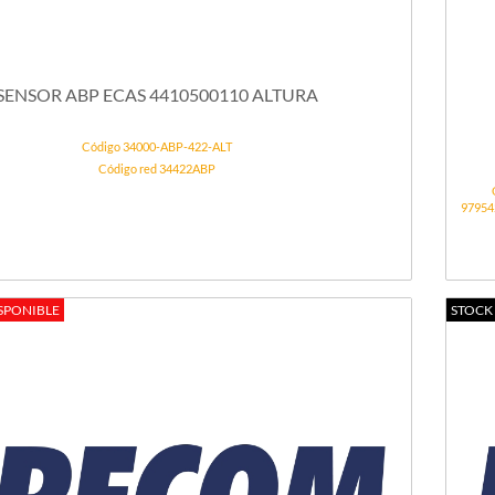
SENSOR ABP ECAS 4410500110 ALTURA
Código 34000-ABP-422-ALT
Código red 34422ABP
97954
SPONIBLE
STOCK