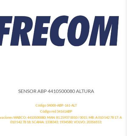
SENSOR ABP 4410500080 ALTURA
Código 34000-ABP-161-ALT
Código red 34161ABP
vaciones WABCO: 4410500080; MAN: 81 25937 0010 / 0015; MB: A 010 542 78 17; A
010 542 78 18; SCANIA: 1338343; 1934580; VOLVO: 20356553;