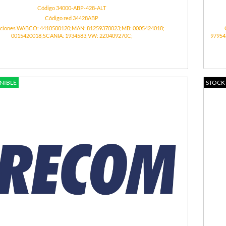
Código 34000-ABP-428-ALT
Código red 34428ABP
ciones WABCO: 4410500120;MAN: 81259370023;MB: 0005424018;
0015420018;SCANIA: 1934583;VW: 2Z0409270C;
97954
NIBLE
STOCK