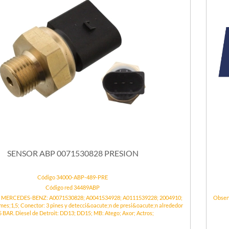
SENSOR ABP 0071530828 PRESION
Código 34000-ABP-489-PRE
Código red 34489ABP
s MERCEDES-BENZ: A0071530828; A0041534928; A0111539228; 2004910;
Obser
es;1,5; Conector: 3 pines y detecci&oacute;n de presi&oacute;n alrededor
5 BAR. Diesel de Detroit: DD13; DD15; MB: Atego; Axor; Actros;