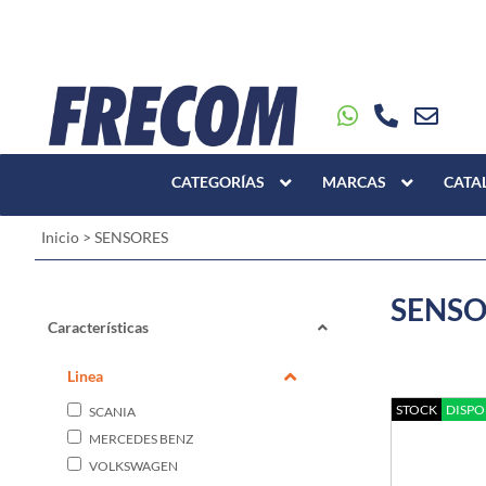
CATEGORÍAS
MARCAS
CATA
Inicio
>
SENSORES
SENSO
Características
Linea
STOCK
DISPO
SCANIA
MERCEDES BENZ
VOLKSWAGEN