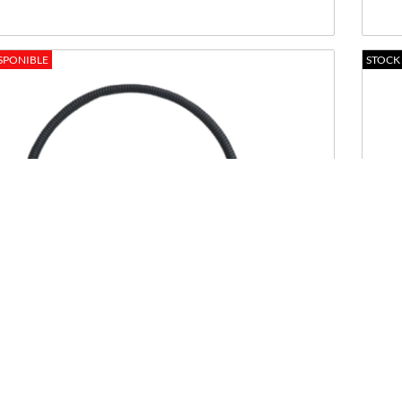
SPONIBLE
STOCK
SENSOR COJALI 5801455940 TEMPERATURA