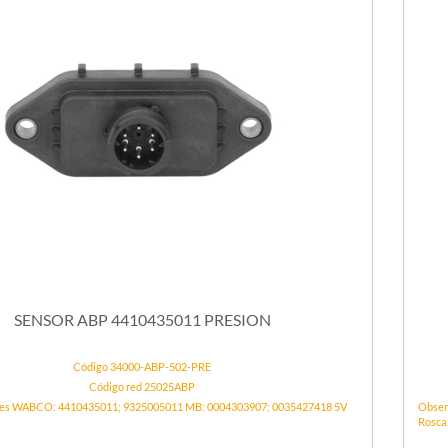
SENSOR ABP 4410435011 PRESION
Código 34000-ABP-502-PRE
Código red 25025ABP
es WABCO: 4410435011; 9325005011 MB: 0004303907; 0035427418 5V
Obser
Rosca: