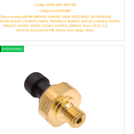
Código 34000-ABP-490-PRE
Código red 34490ABP
Observaciones KNORR-BREMSE: K040307; MERCEDES-BENZ: A9795420318;
20318; VOLVO: 21538791; MWM: 7001482C1; AGRALE: 6025.011.036.00.2; SAMPA:
0964217; AUGER: 109185; COJALI: 2260951; 2008322; Rosca: M12 x 1,5;
APLICACI&Oacute;N: MB- Actros; Axor; Atego; Volvo;
DISPONIBLE