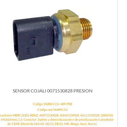
SENSOR COJALI 0071530828 PRESION
Código 34000-COJ-489-PRE
Código red 34489COJ
vaciones MERCEDES-BENZ: A0071530828; A0041534928; A0111539228; 2004910;
 M16&times;1,5; Conector: 3 pines y detecci&oacute;n de presi&oacute;n alrededor
de 5 BAR. Diesel de Detroit: DD13; DD15; MB: Atego; Axor; Actros;