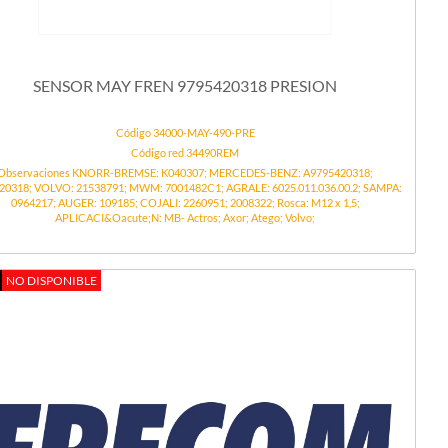
SENSOR MAY FREN 9795420318 PRESION
Código 34000-MAY-490-PRE
Código red 34490REM
Observaciones KNORR-BREMSE: K040307; MERCEDES-BENZ: A9795420318;
20318; VOLVO: 21538791; MWM: 7001482C1; AGRALE: 6025.011.036.00.2; SAMPA:
0964217; AUGER: 109185; COJALI: 2260951; 2008322; Rosca: M12 x 1,5;
APLICACI&Oacute;N: MB- Actros; Axor; Atego; Volvo;
NO DISPONIBLE