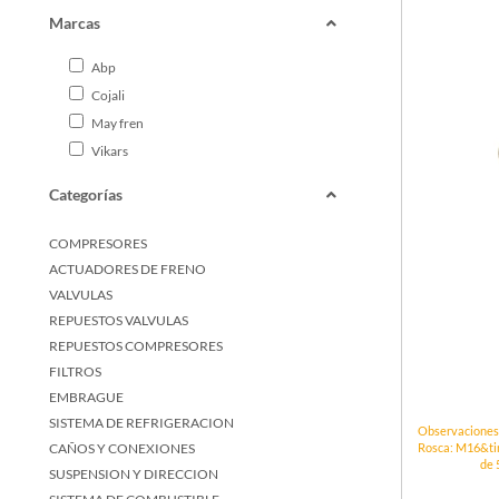
Marcas
Abp
Cojali
May fren
Vikars
Categorías
COMPRESORES
ACTUADORES DE FRENO
VALVULAS
REPUESTOS VALVULAS
REPUESTOS COMPRESORES
FILTROS
EMBRAGUE
SISTEMA DE REFRIGERACION
Observacione
Rosca: M16&tim
CAÑOS Y CONEXIONES
de 
SUSPENSION Y DIRECCION