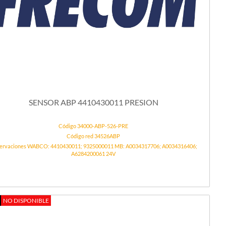
SENSOR ABP 4410430011 PRESION
Código 34000-ABP-526-PRE
Código red 34526ABP
ervaciones WABCO: 4410430011; 9325000011 MB: A0034317706; A0034316406;
A6284200061 24V
NO DISPONIBLE