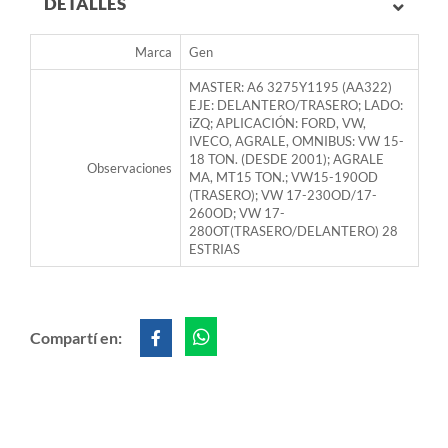
DETALLES
Marca
Gen
MASTER: A6 3275Y1195 (AA322)
EJE: DELANTERO/TRASERO; LADO:
iZQ; APLICACIÓN: FORD, VW,
IVECO, AGRALE, OMNIBUS: VW 15-
18 TON. (DESDE 2001); AGRALE
Observaciones
MA, MT15 TON.; VW15-190OD
(TRASERO); VW 17-230OD/17-
260OD; VW 17-
280OT(TRASERO/DELANTERO) 28
ESTRIAS
Compartí en: